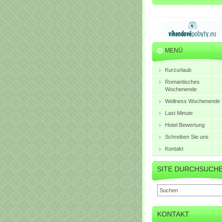
MENÜ
Kurzurlaub
Romantisches
Wochenende
Wellness Wochenende
Last Minute
Hotel Bewertung
Schreiben Sie uns
Kontakt
SITE DURCHSUCH
KONTAKT