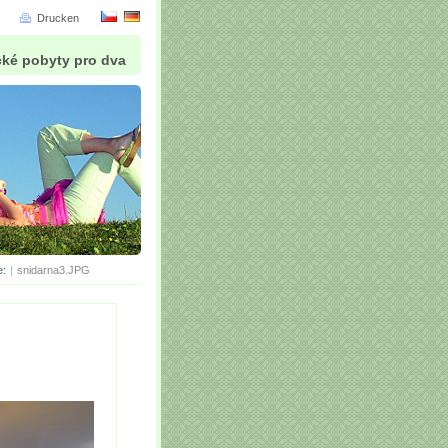
Drucken
cké pobyty pro dva
e:
|
snidarna3.JPG