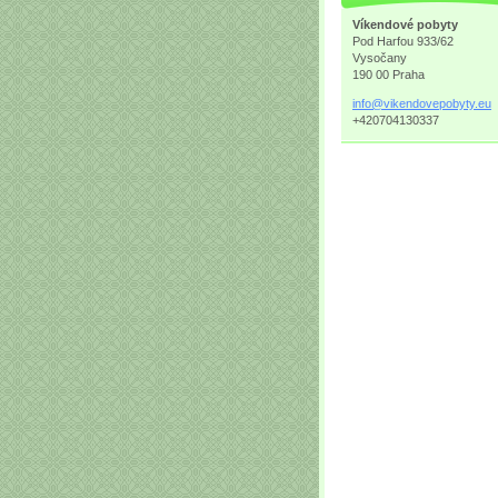
Víkendové pobyty
Pod Harfou 933/62
Vysočany
190 00 Praha
info@vik
endovepo
byty.eu
+420704130337