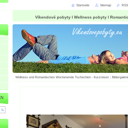
Startseite
Sitemap
RSS
Víkendové pobyty l Wellness pobyty l Romanti
Wellness und Romantisches Wochenende Tschechien - Kurzreisen
|
Bildergaleri
EN