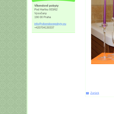
Víkendové pobyty
Pod Harfou 933/62
Vysočany
190 00 Praha
info@vik
endovepo
byty.eu
+420704130337
Zurück