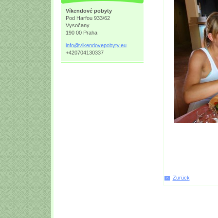
Víkendové pobyty
Pod Harfou 933/62
Vysočany
190 00 Praha
info@vik
endovepo
byty.eu
+420704130337
Zurück