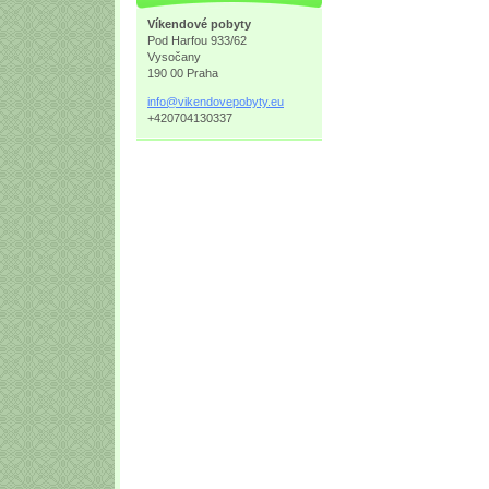
Víkendové pobyty
Pod Harfou 933/62
Vysočany
190 00 Praha
info@vik
endovepo
byty.eu
+420704130337