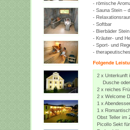
- römische Arom
- Sauna Stein – 
- Relaxationsra
- Softbar
- Bierbäder Stein
- Kräuter- und H
- Sport- und Re
- therapeutische
Folgende Leistu
2 x Unterkunft
Dusche oder B
2 x reiches Fr
2 x Welcome Dr
1 x Abendessen
1 x Romantisc
Obst Teller im
Picollo Sekt fü