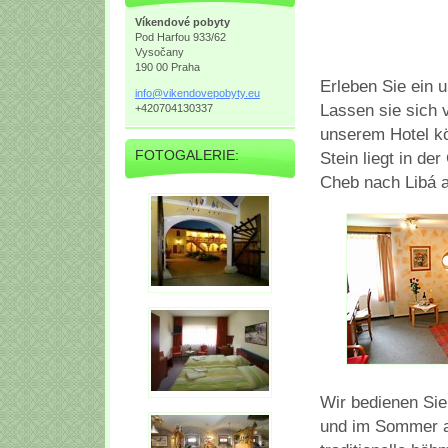
Víkendové pobyty
Pod Harfou 933/62
Vysočany
190 00 Praha
Erleben Sie ein 
info@vik
endovepo
byty.eu
Lassen sie sich 
+420704130337
unserem Hotel kö
FOTOGALERIE:
Stein liegt in de
Cheb nach Libá 
Wir bedienen Sie
und im Sommer au