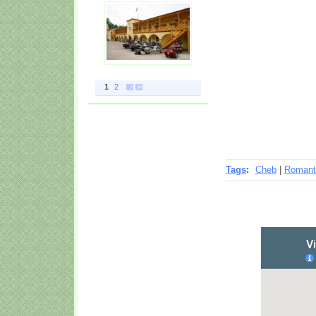
1
2
Tags
:
Cheb
|
Romant