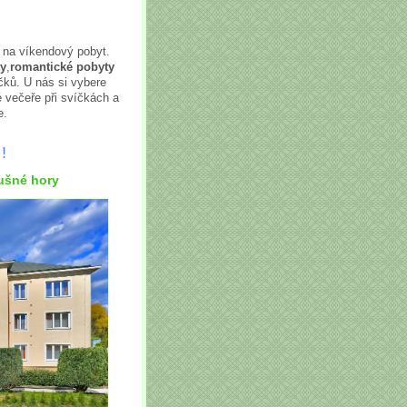
e na víkendový pobyt.
ty
,
romantické pobyty
ků. U nás si vybere
 večeře při svíčkách a
e.
!
rušné hory