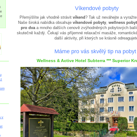
k
Víkendové pobyty
je
te
Přemýšlíte jak vhodně strávit
víkend
? Tak už neváhejte a vyražt
Naše široká nabídka obsahuje
víkendové pobyty
,
wellness poby
pro dva
a mnoho dalších cenově zvýhodněných pobytových balíč
skutečně každý. Čekají vás příjemné relaxační masáže, romantické
další aktivity, při kterých se krásně odreagujet
Máme pro vás skvělý tip na pobyt 
Wellness & Active Hotel Subterra *** Superior K
u
cz
com
á v
et
v