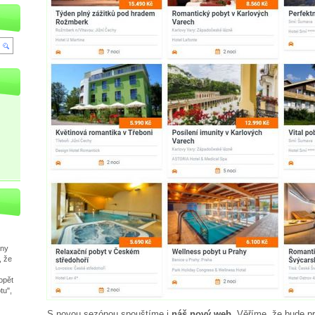
hny
, že
opět
tu",
S novou sezónou spouštíme i
náš nový web
. Věříme, že bude pr