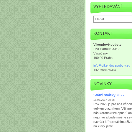
VYHLEDÁVÁNÍ
KONTAKT
Víkendové pobyty
Pod Harfou 933/62
Vysočany
190 00 Praha
info@vik
endovepo
byty.eu
+420704130337
NOVINKY
Státní svátky 2022
18.03.2017 05:26
Rok 2022 je pro nás všec
velkým otazníkem. Věříme
nás koronakrize opustí, co
nejdříve a bude možné se 
navrátit k "normálnímu živo
na který jsme...