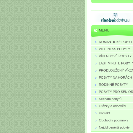
MENU
ROMANTICKÉ POBYT
WELLNESS POBYTY
VÍKENDOVÉ POBYTY
LAST MINUTE POBYT
PRODLOUŽENÝ VÍKE
POBYTY NA HORÁCH
RODINNÉ POBYTY
POBYTY PRO SENIO
Seznam pobytů
Otázky a odpovědi
Kontakt
Obchodní podmínky
Nejoblíbenější pobyty