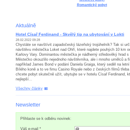
Romantický pobyt
Aktuálně
Hotel Císař Ferdinand - Skvělý tip na ubytování v Lokti
28.02.2022 09:28
Chystáte se navštívit zapadočeský lázeňský trojúhelník? Tak si urči
návštěvu městečka Loket nad Ohří, které najdete pouhých 10 km 
Karlovy Vary. Dominantou městečka je nádherný středověký hrad s
Městečko okouzlilo nejednoho návštěvníka, ale i mnoho umělců a fi
například James Bond v podání Daniela Graiga, který seděl na letní
Bílého koně a to ve fimu Casino Royale nebo z českých filmů třeba
chcete pobyt skutečně užít, ubytujte se v hotelu Císař Ferdinand, kt
nejlepší...
Všechny články
Newsletter
Přihlaste se k odběru novinek:
Váš e-mail *