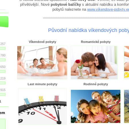
přívětivější. Nové
pobytové balíčky
s aktuální nabídku a komfort
pobytů naleznete na
www.vikendove-pobyty.e
--------------------------------------------------------------------------
Původní nabídka víkendových pob
Víkendové pobyty
Romantické pobyty
 257
 780
 650
 219
Last minute pobyty
Rodinné pobyty
 915
1
dem