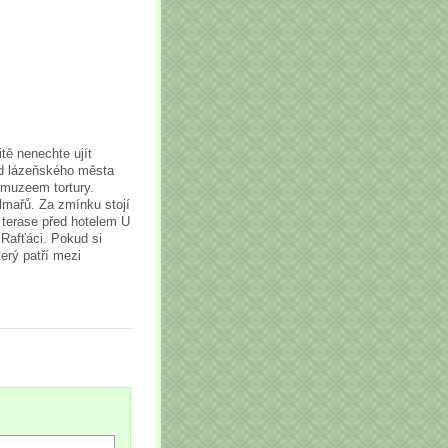
tě nenechte ujít
od lázeňského města
 muzeem tortury.
lmařů. Za zmínku stojí
 terase před hotelem U
 Rafťáci. Pokud si
erý patří mezi