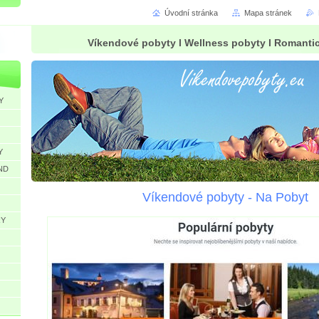
Úvodní stránka
Mapa stránek
Víkendové pobyty l Wellness pobyty l Romanti
Y
Y
ND
Víkendové pobyty - Na Pobyt
RY