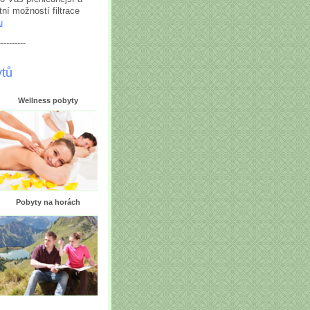
ní možností filtrace
u
----------
ytů
Wellness pobyty
Pobyty na horách