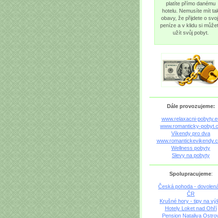
platíte přímo danému
hotelu. Nemusíte mít ta
obavy, že přijdete o svo
peníze a v klidu si může
užít svůj pobyt.
Dále provozujeme:
www.relaxacni-pobyty.e
www.romanticky-pobyt.
Víkendy pro dva
www.romantickevikendy.
Wellness pobyty
Slevy na pobyty
Spolupracujeme
:
Česká pohoda - dovolen
ČR
Krušné hory - tipy na výl
Hotely Loket nad Ohří
Pension Nataliya Ostro