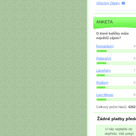
Všechny články
ANKETA
O které balíčky máte
největší zájem?
Romantický
9
Relaxační
8
Lázeňský
7
Rodinný
8
Last Minute
8
Celkový počet hlasů:
4282
Žádné platby pře
U nás neplatíte nic
dopředu. Váš pobyt