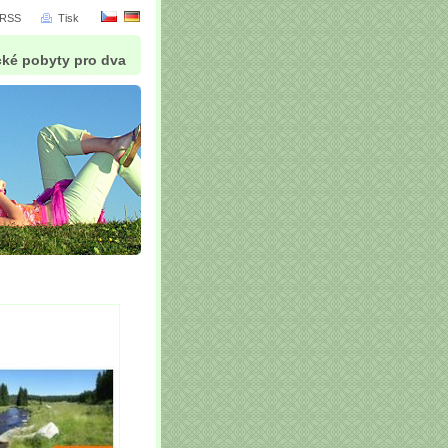
RSS
Tisk
cké pobyty pro dva