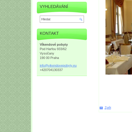
VYHLEDÁVÁNÍ
KONTAKT
Víkendové pobyty
Pod Harfou 933/62
Vysočany
190 00 Praha
info@vik
endovepo
byty.eu
+420704130337
Zpět