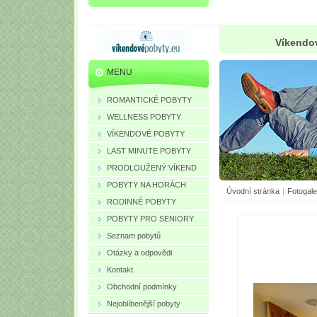
Víkendov
MENU
ROMANTICKÉ POBYTY
WELLNESS POBYTY
VÍKENDOVÉ POBYTY
LAST MINUTE POBYTY
PRODLOUŽENÝ VÍKEND
POBYTY NA HORÁCH
Úvodní stránka
|
Fotogale
RODINNÉ POBYTY
POBYTY PRO SENIORY
Seznam pobytů
Otázky a odpovědi
Kontakt
Obchodní podmínky
Nejoblíbenější pobyty