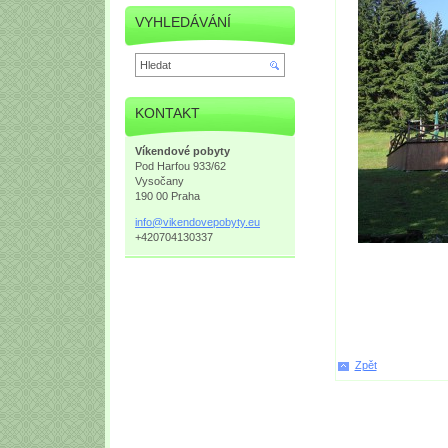
VYHLEDÁVÁNÍ
KONTAKT
Víkendové pobyty
Pod Harfou 933/62
Vysočany
190 00 Praha
info@vik
endovepo
byty.eu
+420704130337
Zpět