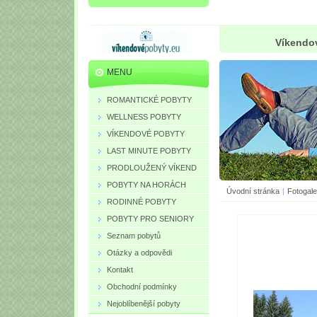
Víkendov
MENU
ROMANTICKÉ POBYTY
WELLNESS POBYTY
VÍKENDOVÉ POBYTY
LAST MINUTE POBYTY
PRODLOUŽENÝ VÍKEND
POBYTY NA HORÁCH
Úvodní stránka
|
Fotogale
RODINNÉ POBYTY
POBYTY PRO SENIORY
Seznam pobytů
Otázky a odpovědi
Kontakt
Obchodní podmínky
Nejoblíbenější pobyty