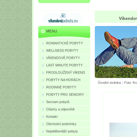
Víkendov
MENU
ROMANTICKÉ POBYTY
WELLNESS POBYTY
VÍKENDOVÉ POBYTY
LAST MINUTE POBYTY
PRODLOUŽENÝ VÍKEND
POBYTY NA HORÁCH
Úvodní stránka
|
Foto: Kr
RODINNÉ POBYTY
POBYTY PRO SENIORY
Seznam pobytů
Otázky a odpovědi
Kontakt
Obchodní podmínky
Nejoblíbenější pobyty