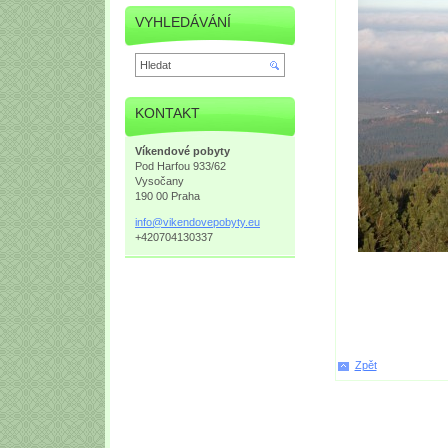
VYHLEDÁVÁNÍ
KONTAKT
Víkendové pobyty
Pod Harfou 933/62
Vysočany
190 00 Praha
info@vik
endovepo
byty.eu
+420704130337
Zpět