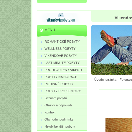
Víkendov
MENU
ROMANTICKÉ POBYTY
WELLNESS POBYTY
VÍKENDOVÉ POBYTY
LAST MINUTE POBYTY
PRODLOUŽENÝ VÍKEND
POBYTY NA HORÁCH
Úvodní stránka
|
Fotogale
RODINNÉ POBYTY
POBYTY PRO SENIORY
Seznam pobytů
Otázky a odpovědi
Kontakt
Obchodní podmínky
Nejoblíbenější pobyty