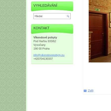
VYHLEDÁVÁNÍ
KONTAKT
Víkendové pobyty
Pod Harfou 933/62
Vysočany
190 00 Praha
info@vik
endovepo
byty.eu
+420704130337
Zpět