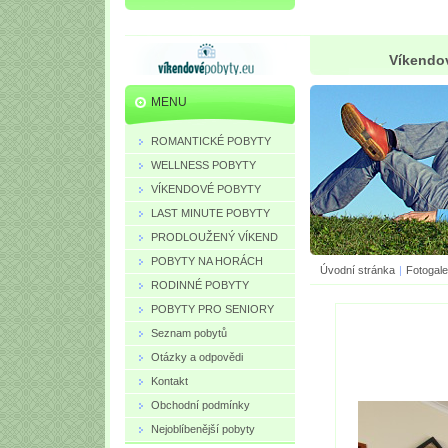
Víkendov
MENU
ROMANTICKÉ POBYTY
WELLNESS POBYTY
VÍKENDOVÉ POBYTY
LAST MINUTE POBYTY
PRODLOUŽENÝ VÍKEND
POBYTY NA HORÁCH
Úvodní stránka
|
Fotogale
RODINNÉ POBYTY
POBYTY PRO SENIORY
Seznam pobytů
Otázky a odpovědi
Kontakt
Obchodní podmínky
Nejoblíbenější pobyty