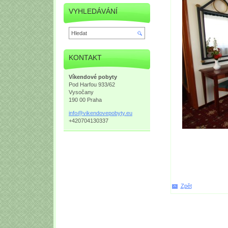
VYHLEDÁVÁNÍ
KONTAKT
Víkendové pobyty
Pod Harfou 933/62
Vysočany
190 00 Praha
info@vik
endovepo
byty.eu
+420704130337
Zpět