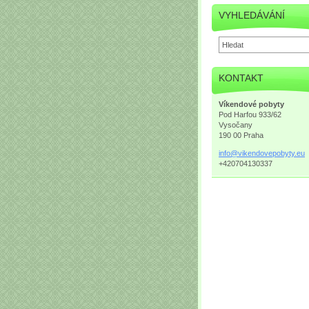
VYHLEDÁVÁNÍ
KONTAKT
Víkendové pobyty
Pod Harfou 933/62
Vysočany
190 00 Praha
info@vik
endovepo
byty.eu
+420704130337