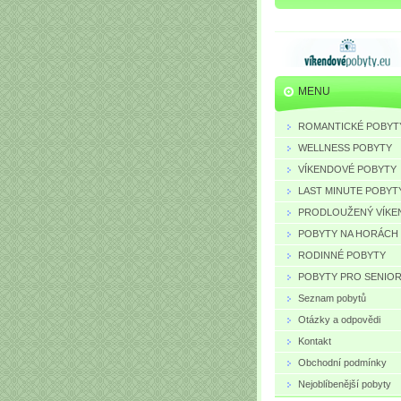
MENU
ROMANTICKÉ POBYT
WELLNESS POBYTY
VÍKENDOVÉ POBYTY
LAST MINUTE POBYT
PRODLOUŽENÝ VÍKE
POBYTY NA HORÁCH
RODINNÉ POBYTY
POBYTY PRO SENIO
Seznam pobytů
Otázky a odpovědi
Kontakt
Obchodní podmínky
Nejoblíbenější pobyty