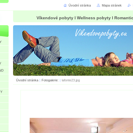
Úvodní stránka
Mapa stránek
Víkendové pobyty l Wellness pobyty l Romanti
Y
Y
ND
Úvodní stránka
|
Fotogalerie:
|
lafonte23.jpg
RY