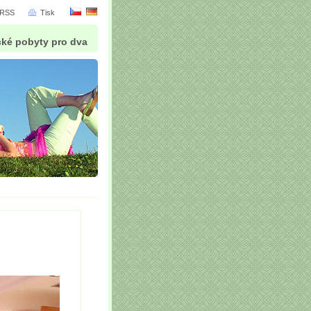
RSS
Tisk
cké pobyty pro dva