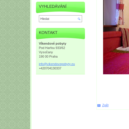
VYHLEDÁVÁNÍ
KONTAKT
Víkendové pobyty
Pod Harfou 933/62
Vysočany
190 00 Praha
info@vik
endovepo
byty.eu
+420704130337
Zpět