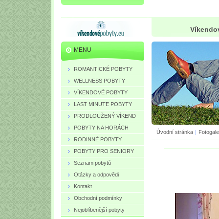
Víkendov
MENU
ROMANTICKÉ POBYTY
WELLNESS POBYTY
VÍKENDOVÉ POBYTY
LAST MINUTE POBYTY
PRODLOUŽENÝ VÍKEND
POBYTY NA HORÁCH
Úvodní stránka
|
Fotogale
RODINNÉ POBYTY
POBYTY PRO SENIORY
Seznam pobytů
Otázky a odpovědi
Kontakt
Obchodní podmínky
Nejoblíbenější pobyty