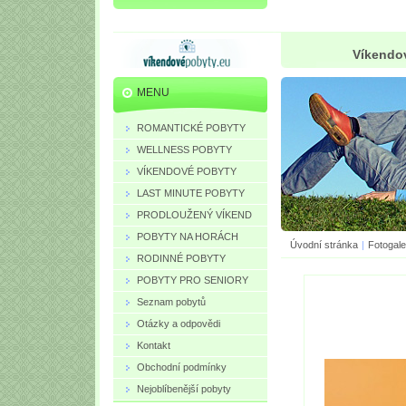
Víkendov
MENU
ROMANTICKÉ POBYTY
WELLNESS POBYTY
VÍKENDOVÉ POBYTY
LAST MINUTE POBYTY
PRODLOUŽENÝ VÍKEND
POBYTY NA HORÁCH
Úvodní stránka
|
Fotogale
RODINNÉ POBYTY
POBYTY PRO SENIORY
Seznam pobytů
Otázky a odpovědi
Kontakt
Obchodní podmínky
Nejoblíbenější pobyty