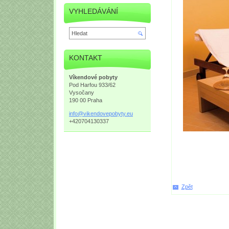
VYHLEDÁVÁNÍ
KONTAKT
Víkendové pobyty
Pod Harfou 933/62
Vysočany
190 00 Praha
info@vik
endovepo
byty.eu
+420704130337
Zpět