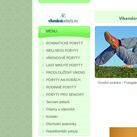
Víkendov
MENU
ROMANTICKÉ POBYTY
WELLNESS POBYTY
VÍKENDOVÉ POBYTY
LAST MINUTE POBYTY
PRODLOUŽENÝ VÍKEND
POBYTY NA HORÁCH
Úvodní stránka
|
Fotogale
RODINNÉ POBYTY
POBYTY PRO SENIORY
Seznam pobytů
Otázky a odpovědi
Kontakt
Obchodní podmínky
Nejoblíbenější pobyty