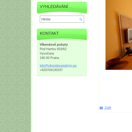
VYHLEDÁVÁNÍ
KONTAKT
Víkendové pobyty
Pod Harfou 933/62
Vysočany
190 00 Praha
info@vik
endovepo
byty.eu
+420704130337
Zpět