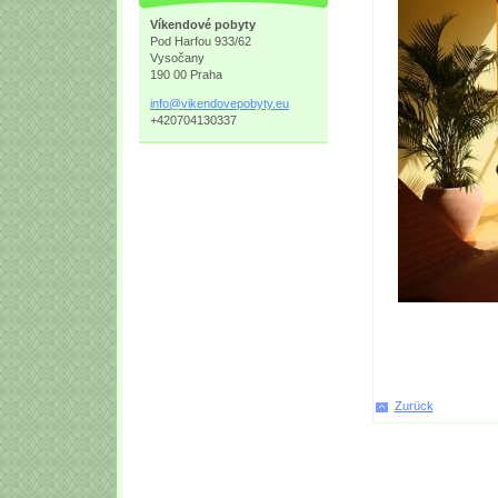
Víkendové pobyty
Pod Harfou 933/62
Vysočany
190 00 Praha
info@vik
endovepo
byty.eu
+420704130337
Zurück