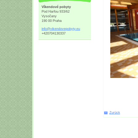
Víkendové pobyty
Pod Harfou 933/62
Vysočany
190 00 Praha
info@vik
endovepo
byty.eu
+420704130337
Zurück