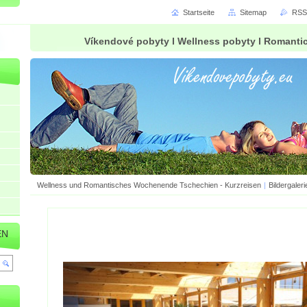
Startseite
Sitemap
RSS
Víkendové pobyty l Wellness pobyty l Romanti
Wellness und Romantisches Wochenende Tschechien - Kurzreisen
|
Bildergaleri
EN