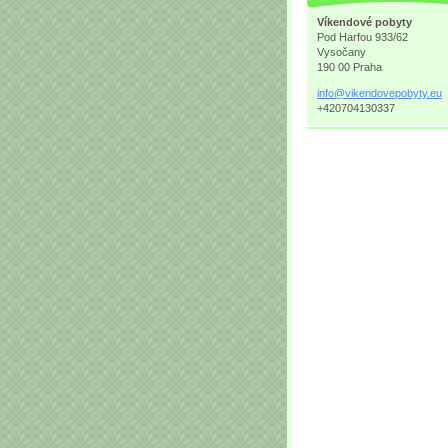
Víkendové pobyty
Pod Harfou 933/62
Vysočany
190 00 Praha
info@vik
endovepo
byty.eu
+420704130337