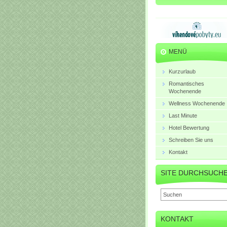
MENÜ
Kurzurlaub
Romantisches
Wochenende
Wellness Wochenende
Last Minute
Hotel Bewertung
Schreiben Sie uns
Kontakt
SITE DURCHSUCH
KONTAKT