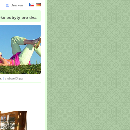
Drucken
cké pobyty pro dva
e:
|
clubwell3.jpg