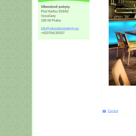
Víkendové pobyty
Pod Harfou 933/62
Vysočany
190 00 Praha
info@vik
endovepo
byty.eu
+420704130337
Zurück