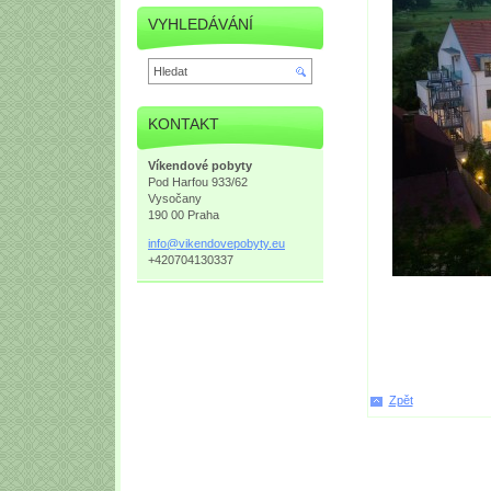
VYHLEDÁVÁNÍ
KONTAKT
Víkendové pobyty
Pod Harfou 933/62
Vysočany
190 00 Praha
info@vik
endovepo
byty.eu
+420704130337
Zpět