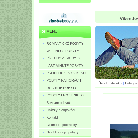
Víkendov
MENU
ROMANTICKÉ POBYTY
WELLNESS POBYTY
VÍKENDOVÉ POBYTY
LAST MINUTE POBYTY
PRODLOUŽENÝ VÍKEND
POBYTY NA HORÁCH
Úvodní stránka
|
Fotogale
RODINNÉ POBYTY
POBYTY PRO SENIORY
Seznam pobytů
Otázky a odpovědi
Kontakt
Obchodní podmínky
Nejoblíbenější pobyty