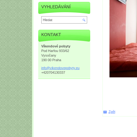
VYHLEDÁVÁNÍ
KONTAKT
Víkendové pobyty
Pod Harfou 933/62
Vysočany
190 00 Praha
info@vik
endovepo
byty.eu
+420704130337
Zpět