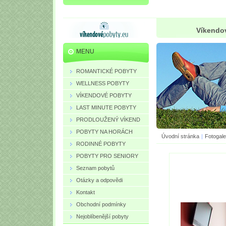
Víkendov
MENU
ROMANTICKÉ POBYTY
WELLNESS POBYTY
VÍKENDOVÉ POBYTY
LAST MINUTE POBYTY
PRODLOUŽENÝ VÍKEND
POBYTY NA HORÁCH
Úvodní stránka
|
Fotogale
RODINNÉ POBYTY
POBYTY PRO SENIORY
Seznam pobytů
Otázky a odpovědi
Kontakt
Obchodní podmínky
Nejoblíbenější pobyty