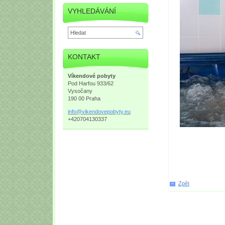
VYHLEDÁVÁNÍ
KONTAKT
Víkendové pobyty
Pod Harfou 933/62
Vysočany
190 00 Praha
info@vik
endovepo
byty.eu
+420704130337
Zpět