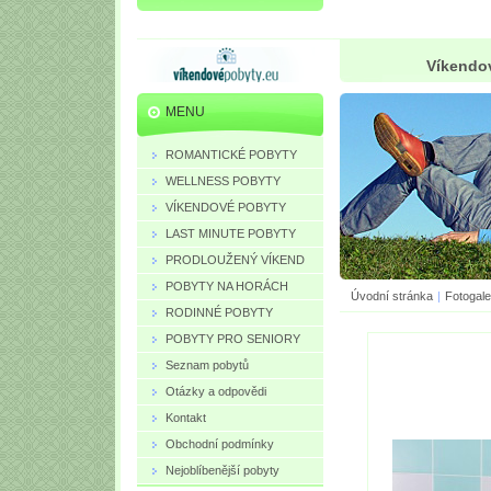
Víkendov
MENU
ROMANTICKÉ POBYTY
WELLNESS POBYTY
VÍKENDOVÉ POBYTY
LAST MINUTE POBYTY
PRODLOUŽENÝ VÍKEND
POBYTY NA HORÁCH
Úvodní stránka
|
Fotogale
RODINNÉ POBYTY
POBYTY PRO SENIORY
Seznam pobytů
Otázky a odpovědi
Kontakt
Obchodní podmínky
Nejoblíbenější pobyty