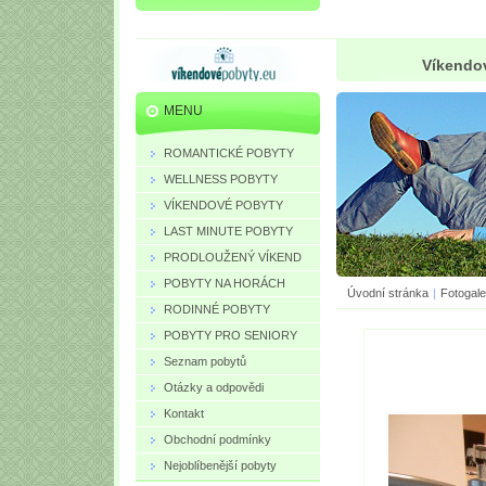
Víkendov
MENU
ROMANTICKÉ POBYTY
WELLNESS POBYTY
VÍKENDOVÉ POBYTY
LAST MINUTE POBYTY
PRODLOUŽENÝ VÍKEND
POBYTY NA HORÁCH
Úvodní stránka
|
Fotogale
RODINNÉ POBYTY
POBYTY PRO SENIORY
Seznam pobytů
Otázky a odpovědi
Kontakt
Obchodní podmínky
Nejoblíbenější pobyty