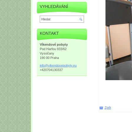
VYHLEDÁVÁNÍ
KONTAKT
Víkendové pobyty
Pod Harfou 933/62
Vysočany
190 00 Praha
info@vik
endovepo
byty.eu
+420704130337
Zpět