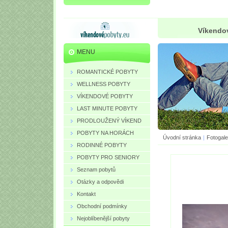
Víkendov
MENU
ROMANTICKÉ POBYTY
WELLNESS POBYTY
VÍKENDOVÉ POBYTY
LAST MINUTE POBYTY
PRODLOUŽENÝ VÍKEND
POBYTY NA HORÁCH
Úvodní stránka
|
Fotogale
RODINNÉ POBYTY
POBYTY PRO SENIORY
Seznam pobytů
Otázky a odpovědi
Kontakt
Obchodní podmínky
Nejoblíbenější pobyty