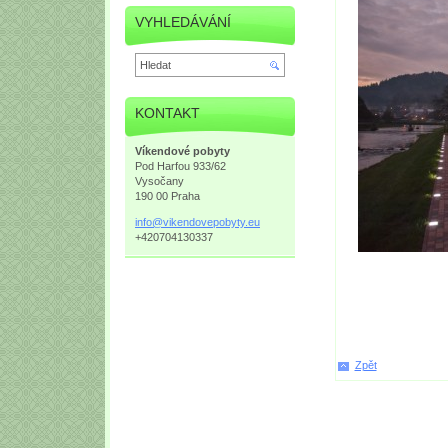
VYHLEDÁVÁNÍ
KONTAKT
Víkendové pobyty
Pod Harfou 933/62
Vysočany
190 00 Praha
info@vik
endovepo
byty.eu
+420704130337
Zpět