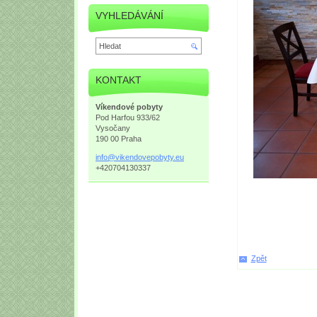
VYHLEDÁVÁNÍ
KONTAKT
Víkendové pobyty
Pod Harfou 933/62
Vysočany
190 00 Praha
info@vik
endovepo
byty.eu
+420704130337
Zpět