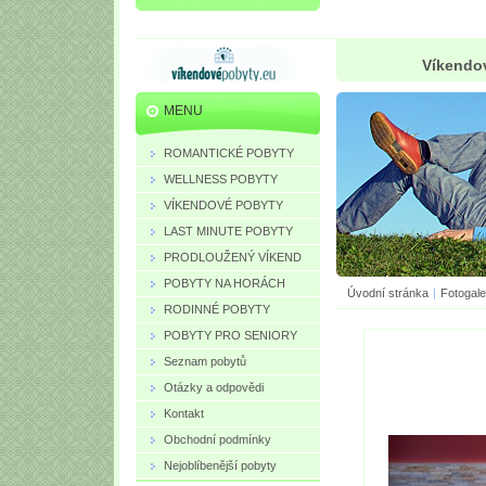
Víkendov
MENU
ROMANTICKÉ POBYTY
WELLNESS POBYTY
VÍKENDOVÉ POBYTY
LAST MINUTE POBYTY
PRODLOUŽENÝ VÍKEND
POBYTY NA HORÁCH
Úvodní stránka
|
Fotogale
RODINNÉ POBYTY
POBYTY PRO SENIORY
Seznam pobytů
Otázky a odpovědi
Kontakt
Obchodní podmínky
Nejoblíbenější pobyty