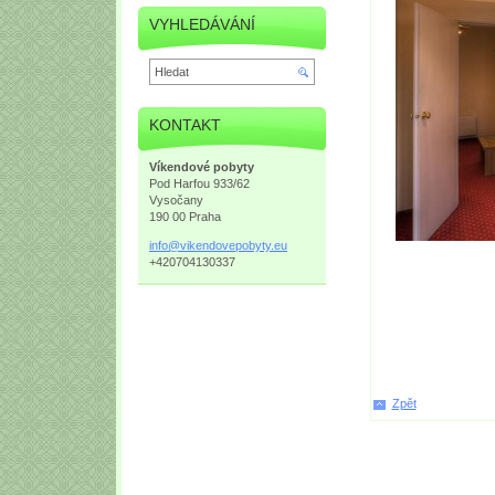
VYHLEDÁVÁNÍ
KONTAKT
Víkendové pobyty
Pod Harfou 933/62
Vysočany
190 00 Praha
info@vik
endovepo
byty.eu
+420704130337
Zpět