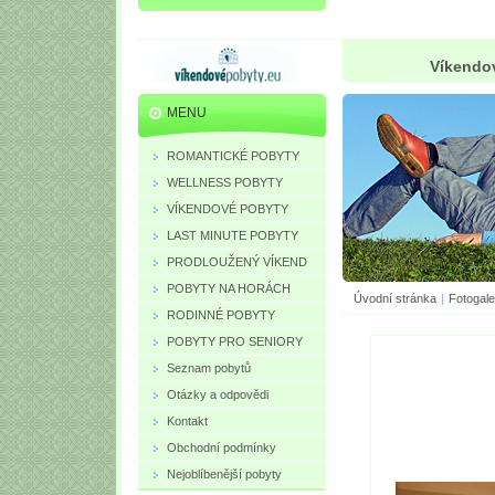
Víkendov
MENU
ROMANTICKÉ POBYTY
WELLNESS POBYTY
VÍKENDOVÉ POBYTY
LAST MINUTE POBYTY
PRODLOUŽENÝ VÍKEND
POBYTY NA HORÁCH
Úvodní stránka
|
Fotogale
RODINNÉ POBYTY
POBYTY PRO SENIORY
Seznam pobytů
Otázky a odpovědi
Kontakt
Obchodní podmínky
Nejoblíbenější pobyty