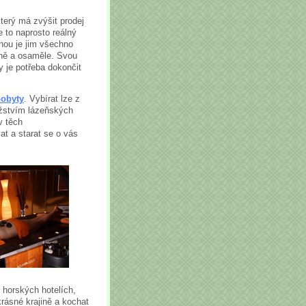
rý má zvýšit prodej
 to naprosto reálný
dnou je jim všechno
těně a osaměle. Svou
 je potřeba dokončit
pobyty
. Vybírat lze z
ožstvím lázeňských
v těch
at a starat se o vás
horských hotelích,
rásné krajině a kochat