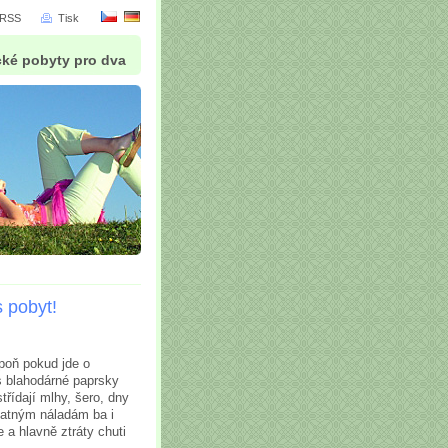
RSS
Tisk
cké pobyty pro dva
s pobyt!
poň pokud jde o
s blahodárné paprsky
třídají mlhy, šero, dny
patným náladám ba i
 a hlavně ztráty chuti