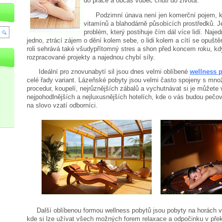
do práce a občas vůbec chuti do života.
Podzimní únava není jen komerční pojem, kte
vitamínů a blahodárně působících prostředků. Je
problém, který postihuje čím dál více lidí. Naje
jedno, ztrácí zájem o dění kolem sebe, o lidi kolem a cítí se opuš
roli sehrává také všudypřítomný stres a shon před koncem roku, kdy
rozpracované projekty a najednou chybí síly.
Ideální pro znovunabytí sil jsou dnes velmi oblíbené
wellness 
celé řady variant. Lázeňské pobyty jsou velmi často spojeny s mn
procedur, koupelí, nejrůznějších zábalů a vychutnávat si je můžete 
nejpohodlnějších a nejluxusnějších hotelích, kde o vás budou pečov
na slovo vzatí odborníci.
Další oblíbenou formou wellness pobytů jsou pobyty na horách v 
kde si lze užívat všech možných forem relaxace a odpočinku v přek