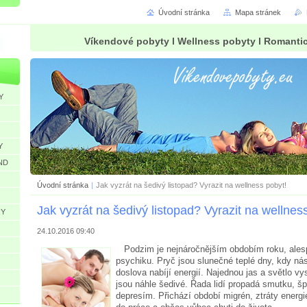
Úvodní stránka
Mapa stránek
Víkendové pobyty l Wellness pobyty l Romanti
Y
Y
ND
Úvodní stránka
|
Jak vyzrát na šedivý listopad? Vyrazit na wellness pobyt!
Jak vyzrát na šedivý listopad? Vyrazit na wellnes
RY
24.10.2016 09:40
Podzim je nejnáročnějším obdobím roku, ales
psychiku. Pryč jsou slunečné teplé dny, kdy ná
doslova nabíjí energií. Najednou jas a světlo vys
jsou náhle šedivé. Řada lidí propadá smutku, š
depresím. Přichází období migrén, ztráty energie