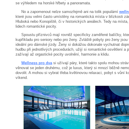
se výhledem na horské hřbety a panoramata.
No a zapomenout nelze samozřejmě ani na tolik populární
welln
které jsou velmi často umístěny na romantická místa v blízkosti zá
Hluboká nebo Konopiště, či v historických areálech. Tedy na místa, 
lidech romantické pocity.
Spoustu příznivců mají rovněž specificky zaměřené balíčky, kter
kupříkladu pro seniory nebo pro ženy. Zvláště pobyty pro ženy jsou 
ideální pro dámské jízdy. Ženy si dokážou dokonale vychutnat dopr
hudbu při jednotlivých procedurách, užijí si romantické osvětlení a 
zažívají až orgastické pocity uvolnění, harmonie a klidu.
Wellness pro dva
si užívají páry, které takto spolu mohou strávi
věnovat se jeden druhému, což je luxus, který si mnozí běžně nemo
dovolit. A mohou si vybrat třeba květinovou relaxaci, pobyt s vůní
víkend.