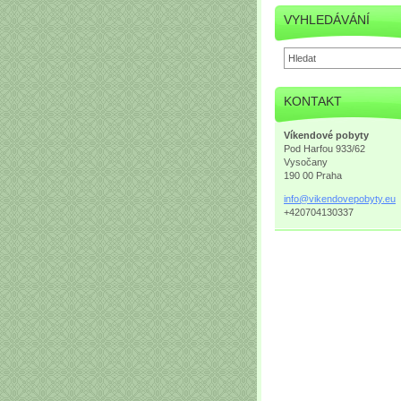
VYHLEDÁVÁNÍ
KONTAKT
Víkendové pobyty
Pod Harfou 933/62
Vysočany
190 00 Praha
info@vik
endovepo
byty.eu
+420704130337