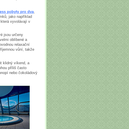
ess pobyty pro dva
,
mků, jako například
která vyvolávají v
é jsou určeny
velmi oblíbené a
ovodnou relaxační
příjemnou vůní, takže
t klidný víkend, a
hou příliš často
 konopí nebo čokoládový