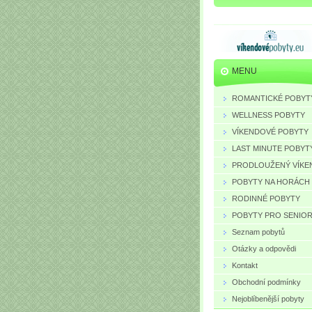
MENU
ROMANTICKÉ POBYT
WELLNESS POBYTY
VÍKENDOVÉ POBYTY
LAST MINUTE POBYT
PRODLOUŽENÝ VÍKE
POBYTY NA HORÁCH
RODINNÉ POBYTY
POBYTY PRO SENIO
Seznam pobytů
Otázky a odpovědi
Kontakt
Obchodní podmínky
Nejoblíbenější pobyty