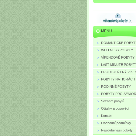
MENU
ROMANTICKÉ POBYT
WELLNESS POBYTY
VÍKENDOVÉ POBYTY
LAST MINUTE POBYT
PRODLOUŽENÝ VÍKE
POBYTY NA HORÁCH
RODINNÉ POBYTY
POBYTY PRO SENIO
Seznam pobytů
Otázky a odpovědi
Kontakt
Obchodní podmínky
Nejoblíbenější pobyty