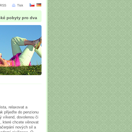
RSS
Tisk
cké pobyty pro dva
sta, relaxovat a
ak přijeďte do penzionu
ný víkend, dovolenou či
í, které chcete věnovat
ačerpání nových sil a