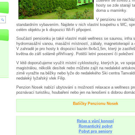
zbavení se stresu z m
hosty se zde starají ta
doma u maminky.
V penzionu se nacház
standardním vybavením. Najdete v nich vlastní koupelnu s WC, spr
celém objektu je k dispozici Wi-Fi připojení.
Součástí pensionku je také vlastní malé wellness se saunou, infra 
hydromasážní vanou, masážní místností, zábaly, magnetoterapií a 
V zahradě je pro hosty k dispozici bazén 8x4x1,5m, který je zastře
května do září solárně přihřívaný. Potěší letní posezení či poležení
V létě doporučujeme využít místní cyklostezky, kterých je, ve spoj
magistrálou, několik desítek nebo můžete zajít na nedaleké antukov
zimě vyražte na běžky nebo lyže do nedalekého Ski centra Tanval
nedaleký lyžařský vlek Filip.
Penzion Nosek nabízí ubytování s možností relaxace a wellness p
poznávací turistiku, houbaření nebo jen na lenošení s dobrou domá
Balíčky Penzionu Nosek
Relax s vůní konopí
Romantický pobyt
Pobyt pro seniory