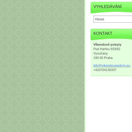
VYHLEDÁVÁNÍ
KONTAKT
Víkendové pobyty
Pod Harfou 933/62
Vysočany
190 00 Praha
info@vik
endovepo
byty.eu
+420704130337