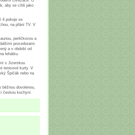
oderní civilizace. O
k, aby se cítili jako
í 4 pokoje se
chou, na přání TV. V
saunou, perličkovou a
dalšími procedurami.
šený a v období od
 na lehátku.
ení s Jizerskou
é tenisové kurty. V
dský Špičák nebo na
ro běžnou dovolenou,
cí českou kuchyní.