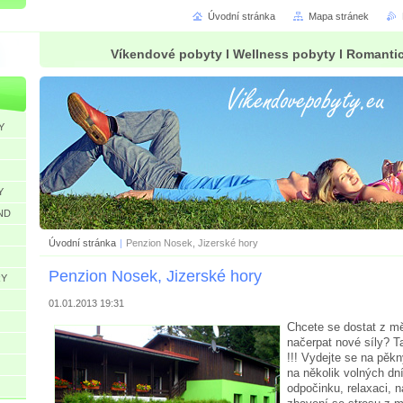
Úvodní stránka
Mapa stránek
Víkendové pobyty l Wellness pobyty l Romanti
Y
Y
ND
Úvodní stránka
|
Penzion Nosek, Jizerské hory
Penzion Nosek, Jizerské hory
RY
01.01.2013 19:31
Chcete se dostat z mě
načerpat nové síly? T
!!! Vydejte se na pěk
na několik volných dn
odpočinku, relaxaci, n