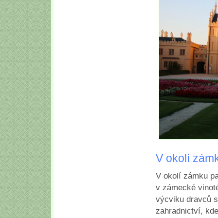
V okolí zám
V okolí zámku pa
v zámecké vinot
výcviku dravců s
zahradnictví, kde