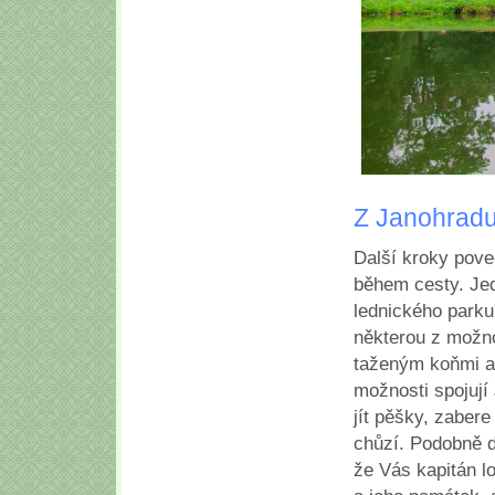
Z Janohradu
Další kroky pove
během cesty. Jed
lednického parku.
některou z možn
taženým koňmi an
možnosti spojují
jít pěšky, zaber
chůzí. Podobně d
že Vás kapitán lo