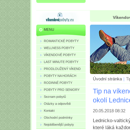
Víkendov
MENU
ROMANTICKÉ POBYTY
WELLNESS POBYTY
VÍKENDOVÉ POBYTY
LAST MINUTE POBYTY
PRODLOUŽENÝ VÍKEND
POBYTY NA HORÁCH
Úvodní stránka
|
Ti
RODINNÉ POBYTY
Tip na víke
POBYTY PRO SENIORY
Seznam pobytů
okolí Lednic
Otázky a odpovědi
20.05.2018 08:32
Kontakt
Obchodní podmínky
Lednicko-valtick
Nejoblíbenější pobyty
které láká každo