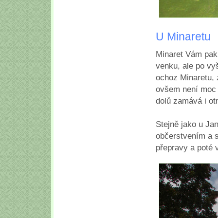
U Minaretu
Minaret Vám pak 
venku, ale po vy
ochoz Minaretu, 
ovšem není moc v
dolů zamává i ot
Stejně jako u Jan
občerstvením a s
přepravy a poté 