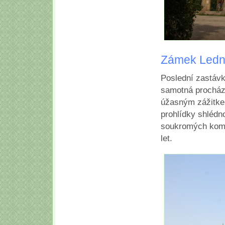
Zámek Ledn
Poslední zastávk
samotná procház
úžasným zážitk
prohlídky shlédno
soukromých komna
let.