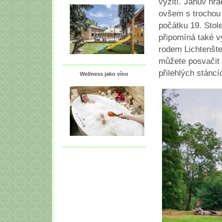
vyžití. Janův hra
ovšem s trochou
počátku 19. Stole
připomíná také v
rodem Lichtenšt
můžete posvačit 
přilehlých stáncí
Wellness jako víno