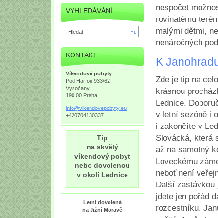
nespočet možnost
VYHLEDÁVÁNÍ
rovinatému terénu
malými dětmi, ne
nenáročných po
KONTAKT
K Janohrad
Víkendové pobyty
Zde je tip na cel
Pod Harfou 933/62
Vysočany
krásnou procház
190 00 Praha
Lednice. Doporuč
info@vik
endovepo
byty.eu
v letní sezóně i
+420704130337
i zakončíte v Le
Slovácká, která 
Tip
na skvělý
až na samotný ko
víkendový pobyt
Loveckému zámeč
nebo dovolenou
neboť není veřej
v okolí Lednice
Další zastávkou 
jdete jen pořád 
Letní dovolená
rozcestníku. Janů
na Jižní Moravě