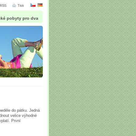
RSS
Tisk
cké pobyty pro dva
neděle do pátku. Jedná
ídnout velice výhodné
platí. První