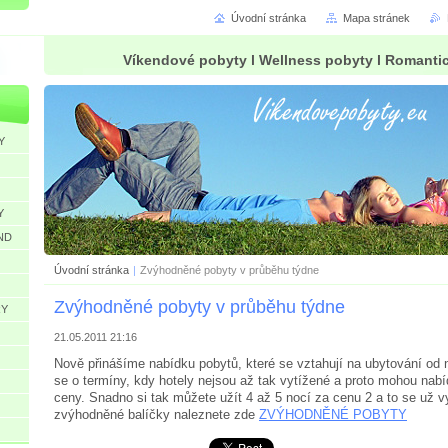
Úvodní stránka
Mapa stránek
Víkendové pobyty l Wellness pobyty l Romanti
Y
Y
ND
Úvodní stránka
|
Zvýhodněné pobyty v průběhu týdne
Zvýhodněné pobyty v průběhu týdne
RY
21.05.2011 21:16
Nově přinášíme nabídku pobytů, které se vztahují na ubytování od 
se o termíny, kdy hotely nejsou až tak vytížené a proto mohou nab
ceny. Snadno si tak můžete užít 4 až 5 nocí za cenu 2 a to se už vy
zvýhodněné balíčky naleznete zde
ZVÝHODNĚNÉ POBYTY