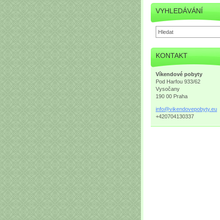
VYHLEDÁVÁNÍ
KONTAKT
Víkendové pobyty
Pod Harfou 933/62
Vysočany
190 00 Praha
info@vik
endovepo
byty.eu
+420704130337