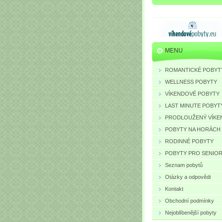
MENU
ROMANTICKÉ POBYT
WELLNESS POBYTY
VÍKENDOVÉ POBYTY
LAST MINUTE POBYT
PRODLOUŽENÝ VÍKE
POBYTY NA HORÁCH
RODINNÉ POBYTY
POBYTY PRO SENIO
Seznam pobytů
Otázky a odpovědi
Kontakt
Obchodní podmínky
Nejoblíbenější pobyty