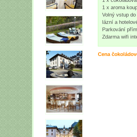
1 x aroma koup
Volný vstup do
lázní a hotelov
Parkování přím
Zdarma wifi int
Cena čokoládov