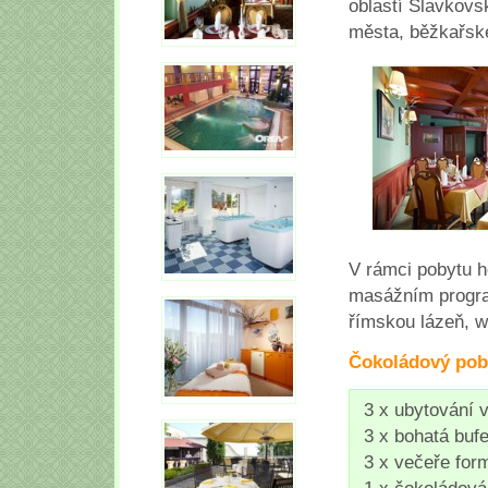
oblastí Slavkovs
města, běžkařské 
V rámci pobytu 
masážním program
římskou lázeň, wh
Čokoládový pob
3 x ubytování 
3 x bohatá buf
3 x večeře for
1 x čokoládov