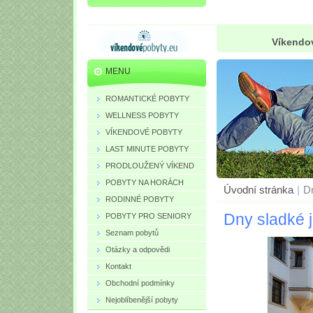
Víkendov
MENU
ROMANTICKÉ POBYTY
WELLNESS POBYTY
VÍKENDOVÉ POBYTY
LAST MINUTE POBYTY
PRODLOUŽENÝ VÍKEND
POBYTY NA HORÁCH
Úvodní stránka
|
Dn
RODINNÉ POBYTY
Dny sladké j
POBYTY PRO SENIORY
Seznam pobytů
Otázky a odpovědi
Kontakt
Obchodní podmínky
Nejoblíbenější pobyty