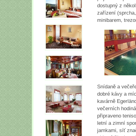
dostupný z několi
zařízení (sprcha
minibarem, trez
Snídaně a večeř
dobré kávy a mích
kavárně Egerländ
večerních hodiná
připraveno tenis
letní a zimní spor
jamkami, síť zna