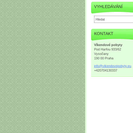
VYHLEDÁVÁNÍ
KONTAKT
Víkendové pobyty
Pod Harfou 933/62
Vysočany
190 00 Praha
info@vik
endovepo
byty.eu
+420704130337