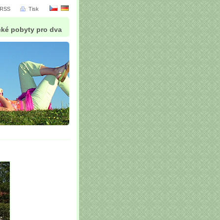
RSS
Tisk
cké pobyty pro dva