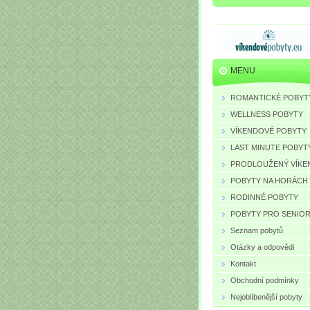
MENU
ROMANTICKÉ POBYT
WELLNESS POBYTY
VÍKENDOVÉ POBYTY
LAST MINUTE POBYT
PRODLOUŽENÝ VÍKE
POBYTY NA HORÁCH
RODINNÉ POBYTY
POBYTY PRO SENIO
Seznam pobytů
Otázky a odpovědi
Kontakt
Obchodní podmínky
Nejoblíbenější pobyty