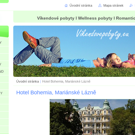
Úvodní stránka
Mapa stránek
Víkendové pobyty l Wellness pobyty l Romanti
Y
Y
ND
Úvodní stránka
|
Hotel Bohemia, Mariánské Lázně
Hotel Bohemia, Mariánské Lázně
RY