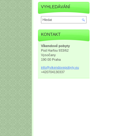
VYHLEDÁVÁNÍ
KONTAKT
Víkendové pobyty
Pod Harfou 933/62
Vysočany
190 00 Praha
info@vikendovepobyty.eu
+420704130337