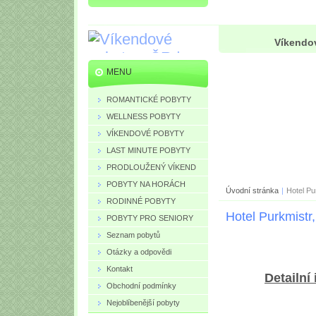
Víkendov
MENU
ROMANTICKÉ POBYTY
WELLNESS POBYTY
VÍKENDOVÉ POBYTY
LAST MINUTE POBYTY
PRODLOUŽENÝ VÍKEND
POBYTY NA HORÁCH
Úvodní stránka
|
Hotel Pu
RODINNÉ POBYTY
Hotel Purkmistr
POBYTY PRO SENIORY
Seznam pobytů
Otázky a odpovědi
Kontakt
Detailní
Obchodní podmínky
Nejoblíbenější pobyty