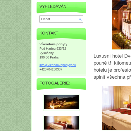
VYHLEDÁVÁNÍ
KONTAKT
Víkendové pobyty
Pod Harfou 933/62
Vysočany
Luxusní hotel Dv
190 00 Praha
pouhé tři kilome
info@vik
endovepo
byty.eu
hotelu je profesi
+420704130337
splnit všechna p
FOTOGALERIE: