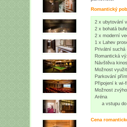
Romantický pob
2 x ubytování 
2 x bohatá buf
2 x moderní ve
1 x Lahev pros
Privátní suchá 
Romantická vý
Návštěva kino
Možnost využi
Parkování přím
Připojení k wi-
Možnost zvýhod
Aréna
a vstupu do
Cena romantick