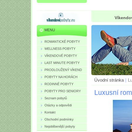
Víkendov
MENU
ROMANTICKÉ POBYTY
WELLNESS POBYTY
VÍKENDOVÉ POBYTY
LAST MINUTE POBYTY
PRODLOUŽENÝ VÍKEND
POBYTY NA HORÁCH
Úvodní stránka
|
Lu
RODINNÉ POBYTY
Luxusní rom
POBYTY PRO SENIORY
Seznam pobytů
Otázky a odpovědi
Kontakt
Obchodní podmínky
Nejoblíbenější pobyty