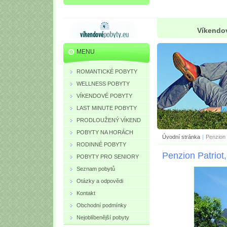
Víkendov
MENU
ROMANTICKÉ POBYTY
WELLNESS POBYTY
VÍKENDOVÉ POBYTY
LAST MINUTE POBYTY
PRODLOUŽENÝ VÍKEND
POBYTY NA HORÁCH
Úvodní stránka
|
Penzion 
RODINNÉ POBYTY
Penzion Patriot,
POBYTY PRO SENIORY
Seznam pobytů
Otázky a odpovědi
Kontakt
Obchodní podmínky
Nejoblíbenější pobyty