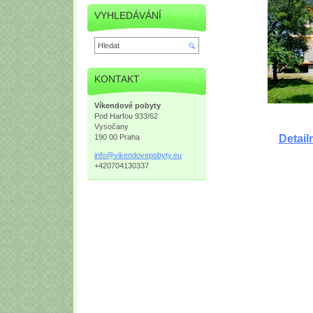
VYHLEDÁVÁNÍ
KONTAKT
Víkendové pobyty
Pod Harfou 933/62
Vysočany
Detail
190 00 Praha
info@vik
endovepo
byty.eu
+420704130337