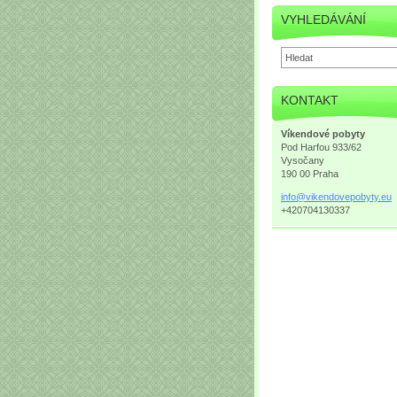
VYHLEDÁVÁNÍ
KONTAKT
Víkendové pobyty
Pod Harfou 933/62
Vysočany
190 00 Praha
info@vik
endovepo
byty.eu
+420704130337