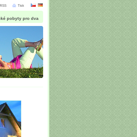
RSS
Tisk
cké pobyty pro dva