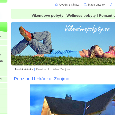
Úvodní stránka
Mapa stránek
Víkendové pobyty l Wellness pobyty l Romanti
Y
Y
ND
Úvodní stránka
|
Penzion U Hrádku, Znojmo
Penzion U Hrádku, Znojmo
RY