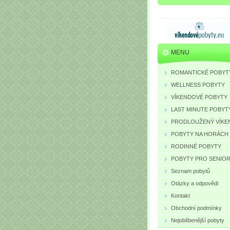
MENU
ROMANTICKÉ POBYT
WELLNESS POBYTY
VÍKENDOVÉ POBYTY
LAST MINUTE POBYT
PRODLOUŽENÝ VÍKE
POBYTY NA HORÁCH
RODINNÉ POBYTY
POBYTY PRO SENIO
Seznam pobytů
Otázky a odpovědi
Kontakt
Obchodní podmínky
Nejoblíbenější pobyty