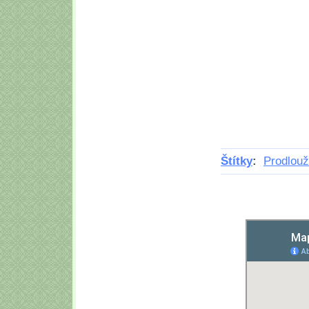
Štítky
:
Prodlouž