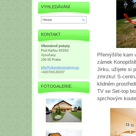
VYHLEDÁVÁNÍ
KONTAKT
Víkendové pobyty
Pod Harfou 933/62
Přemýšlíte kam v
Vysočany
190 00 Praha
zámek Konopiště
info@vik
endovepo
byty.eu
Jirku, užijete s
+420704130337
zmrzku! S-centr
klidném prostřed
FOTOGALERIE:
TV se Set-top bo
sprchovým kout