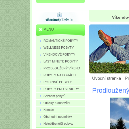
Víkendov
MENU
ROMANTICKÉ POBYTY
WELLNESS POBYTY
VÍKENDOVÉ POBYTY
LAST MINUTE POBYTY
PRODLOUŽENÝ VÍKEND
POBYTY NA HORÁCH
Úvodní stránka
|
P
RODINNÉ POBYTY
Prodloužený
POBYTY PRO SENIORY
Seznam pobytů
Otázky a odpovědi
Kontakt
Obchodní podmínky
Nejoblíbenější pobyty