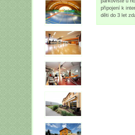
parkoviště u h
připojení k int
děti do 3 let z