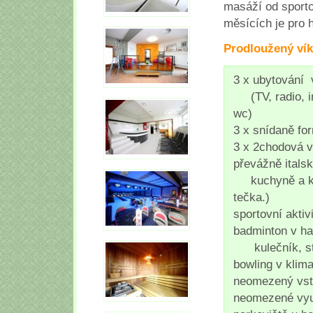
masáží od sportov
měsících je pro 
Prodloužený ví
3 x ubytování 
(TV, radio, in
wc)
3 x snídaně fo
3 x 2chodová v
převážně itals
kuchyně a kla
tečka.)
sportovní aktiv
badminton v ha
kulečník, sto
bowling v klim
neomezený vstu
neomezené využ