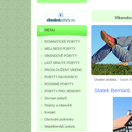
Víkendov
MENU
ROMANTICKÉ POBYTY
WELLNESS POBYTY
VÍKENDOVÉ POBYTY
LAST MINUTE POBYTY
PRODLOUŽENÝ VÍKEND
POBYTY NA HORÁCH
Úvodní stránka
|
Statek B
RODINNÉ POBYTY
Statek Bernard,
POBYTY PRO SENIORY
Seznam pobytů
Otázky a odpovědi
Kontakt
Obchodní podmínky
Nejoblíbenější pobyty