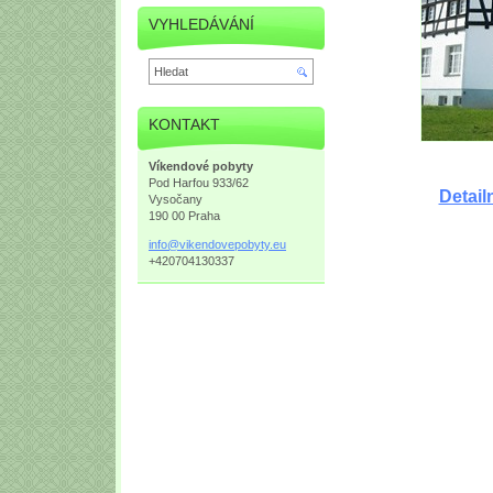
VYHLEDÁVÁNÍ
KONTAKT
Víkendové pobyty
Pod Harfou 933/62
Detail
Vysočany
190 00 Praha
info@vik
endovepo
byty.eu
+420704130337