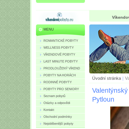
Víkendov
MENU
ROMANTICKÉ POBYTY
WELLNESS POBYTY
VÍKENDOVÉ POBYTY
LAST MINUTE POBYTY
PRODLOUŽENÝ VÍKEND
POBYTY NA HORÁCH
Úvodní stránka
|
Va
RODINNÉ POBYTY
Valentýnský
POBYTY PRO SENIORY
Seznam pobytů
Pytloun
Otázky a odpovědi
Kontakt
Obchodní podmínky
Nejoblíbenější pobyty