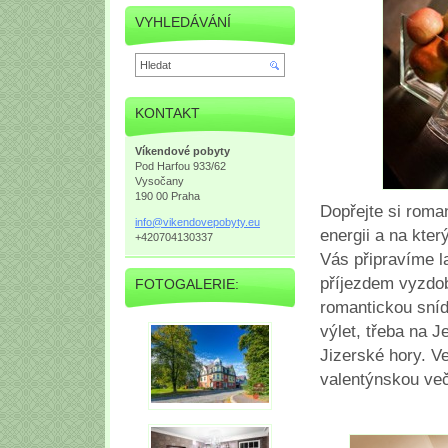
VYHLEDÁVÁNÍ
KONTAKT
Víkendové pobyty
Pod Harfou 933/62
Vysočany
190 00 Praha
Dopřejte si roma
info@vik
endovepo
byty.eu
energii a na kte
+420704130337
Vás připravíme l
příjezdem vyzdob
FOTOGALERIE:
romantickou sníd
výlet, třeba na J
Jizerské hory. 
valentýnskou ve