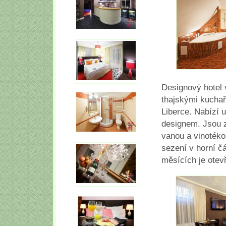
Designový hotel v
thajskými kuchař
Liberce. Nabízí 
designem. Jsou z
vanou a vinotéko
sezení v horní čá
měsících je otev