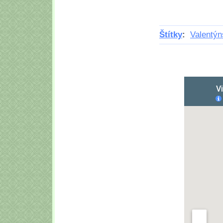
Štítky
:
Valentýn