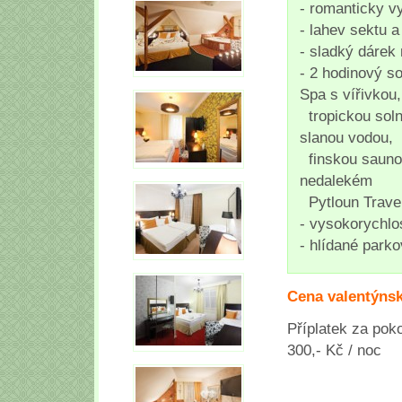
- romanticky v
- lahev sektu 
- sladký dárek
- 2 hodinový s
Spa s vířivkou,
tropickou sol
slanou vodou,
finskou sauno
nedalekém
Pytloun Travel
- vysokorychlo
- hlídané park
Cena valentýns
Příplatek za pok
300,- Kč / noc