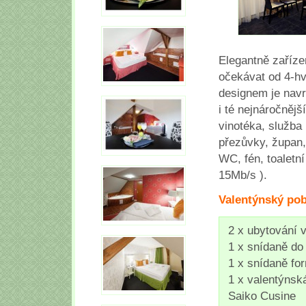
Elegantně zaříze
očekávat od 4-hv
designem je navr
i té nejnáročnějš
vinotéka, služba 
přezůvky, župan,
WC, fén, toaletní
15Mb/s ).
Valentýnský pob
2 x ubytování 
1 x snídaně do
1 x snídaně fo
1 x valentýnsk
Saiko Cusine