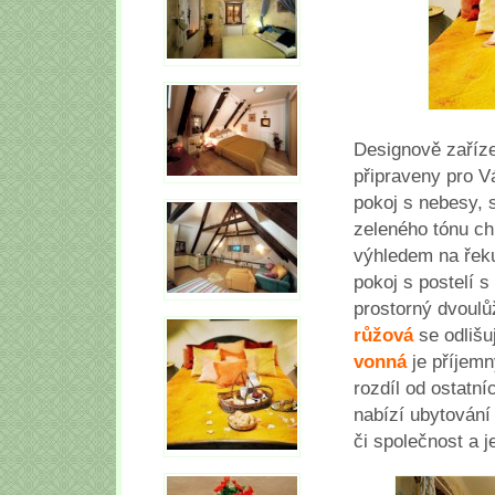
Designově zaříz
připraveny pro V
pokoj s nebesy, 
zeleného tónu ch
výhledem na řeku
pokoj s postelí s
prostorný dvoulů
růžová
se odlišu
vonná
je příjemn
rozdíl od ostatn
nabízí ubytování 
či společnost a 