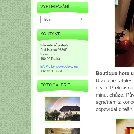
VYHLEDÁVÁNÍ
KONTAKT
Víkendové pobyty
Pod Harfou 933/62
Vysočany
190 00 Praha
info@vik
endovepo
byty.eu
+420704130337
Boutique hotel
U Zelené ratolest
FOTOGALERIE:
čtvrti. Překrásné
minut chůze. Pů
sgrafitem z konce
odpovídal dnešn