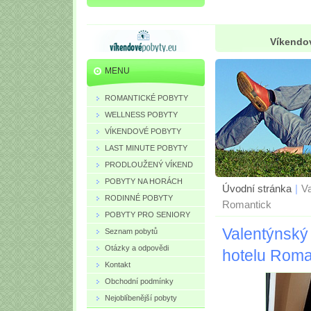
Víkendov
MENU
ROMANTICKÉ POBYTY
WELLNESS POBYTY
VÍKENDOVÉ POBYTY
LAST MINUTE POBYTY
PRODLOUŽENÝ VÍKEND
POBYTY NA HORÁCH
Úvodní stránka
|
V
RODINNÉ POBYTY
Romantick
POBYTY PRO SENIORY
Valentýnský
Seznam pobytů
Otázky a odpovědi
hotelu Roma
Kontakt
Obchodní podmínky
Nejoblíbenější pobyty