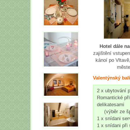
Hotel dále na
zajištění vstupen
kánoí po Vltavě
měste
Valentýnský bal
2 x ubytování 
Romantické při
delikatesami
(výběr ze špa
1 x snídani se
1 x snídani při