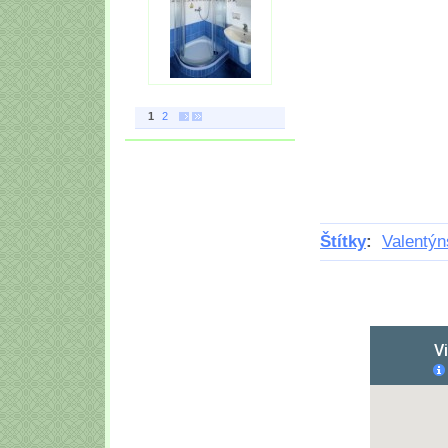
1
2
Štítky
:
Valentýn