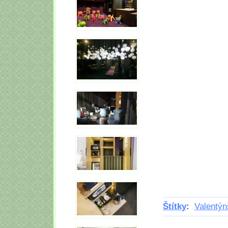
Štítky
:
Valentýn