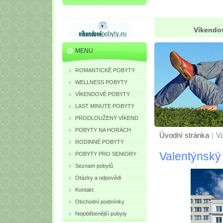
Víkendov
MENU
ROMANTICKÉ POBYTY
WELLNESS POBYTY
VÍKENDOVÉ POBYTY
LAST MINUTE POBYTY
PRODLOUŽENÝ VÍKEND
POBYTY NA HORÁCH
Úvodní stránka
|
Va
RODINNÉ POBYTY
Valentýnský 
POBYTY PRO SENIORY
Seznam pobytů
Otázky a odpovědi
Kontakt
Obchodní podmínky
Nejoblíbenější pobyty