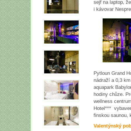
sejf na laptop, ž
i kávovar Nespre
Pytloun Grand Ho
nádraží a 0,3 km
aquapark Babylon
hodiny chůze. Pr
wellness centrum
Hotel*** vybave
finskou saunou, 
Valentýnský pob