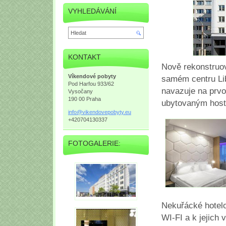
VYHLEDÁVÁNÍ
KONTAKT
Nově rekonstruov
Víkendové pobyty
samém centru Li
Pod Harfou 933/62
navazuje na prvo
Vysočany
190 00 Praha
ubytovaným hos
info@vik
endovepo
byty.eu
+420704130337
FOTOGALERIE:
Nekuřácké hotelo
WI-FI a k jejich 