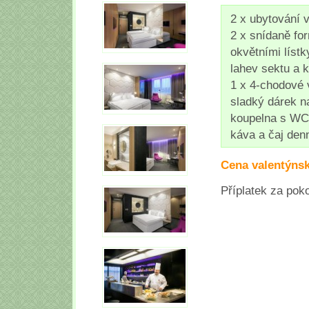
2 x ubytování v
2 x snídaně fo
okvětními líst
lahev sektu a 
1 x 4-chodové 
sladký dárek n
koupelna s WC
káva a čaj den
Cena valentýns
Příplatek za pok