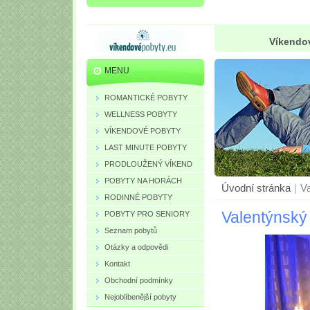
Víkendov
MENU
ROMANTICKÉ POBYTY
WELLNESS POBYTY
VÍKENDOVÉ POBYTY
LAST MINUTE POBYTY
PRODLOUŽENÝ VÍKEND
POBYTY NA HORÁCH
Úvodní stránka
|
Va
RODINNÉ POBYTY
Valentýnský 
POBYTY PRO SENIORY
Seznam pobytů
Otázky a odpovědi
Kontakt
Obchodní podmínky
Nejoblíbenější pobyty