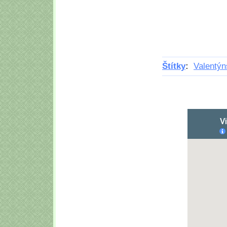
Štítky
:
Valentýn