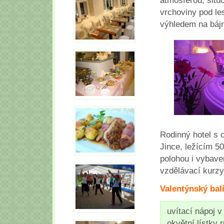
atmosférou, situ
vrchoviny pod le
výhledem na bájn
Rodinný hotel s 
Jince, ležícím 5
polohou i vybaven
vzdělávací kurzy
Valentýnský bal
uvítací nápoj v
okvětní lístky r