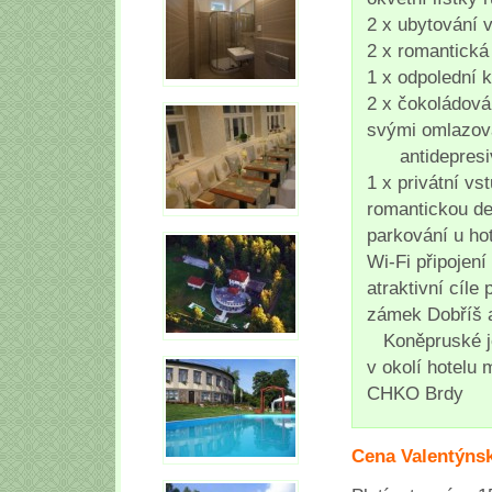
2 x ubytování 
2 x romantická
1 x odpolední 
2 x čokoládov
svými omlazov
antidepresivn
1 x privátní vs
romantickou de
parkování u ho
Wi-Fi připojen
atraktivní cíle
zámek Dobříš 
Koněpruské je
v okolí hotelu 
CHKO Brdy
Cena Valentýnsk