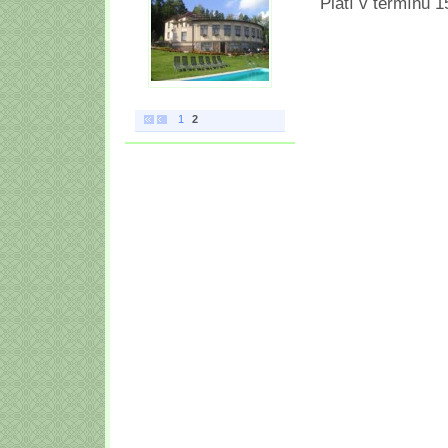
Platí v termínu 1
1
2