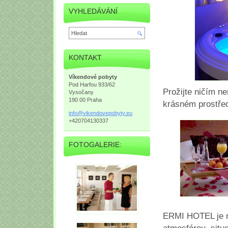
VYHLEDÁVÁNÍ
KONTAKT
Víkendové pobyty
Pod Harfou 933/62
Prožijte ničím n
Vysočany
190 00 Praha
krásném prostřed
info@vik
endovepo
byty.eu
+420704130337
FOTOGALERIE:
ERMI HOTEL je n