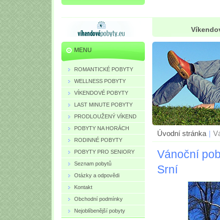
Víkendov
MENU
ROMANTICKÉ POBYTY
WELLNESS POBYTY
VÍKENDOVÉ POBYTY
LAST MINUTE POBYTY
PRODLOUŽENÝ VÍKEND
POBYTY NA HORÁCH
Úvodní stránka
|
V
RODINNÉ POBYTY
Vánoční pob
POBYTY PRO SENIORY
Seznam pobytů
Srní
Otázky a odpovědi
Kontakt
Obchodní podmínky
Nejoblíbenější pobyty