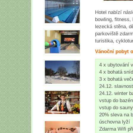
Hotel nabízí nás
bowling, fitness,
lezecká stěna, d
parkoviště zdarm
turistika, cyklotu
Vánoční pobyt 
4 x ubytování 
4 x bohatá sní
3 x bohatá več
24.12. slavnos
24.12. winter 
vstup do bazén
vstup do sauny/
20% sleva na b
úschovna lyží
Zdarma Wifi př