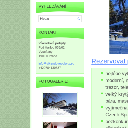
VYHLEDÁVÁNÍ
KONTAKT
Víkendové pobyty
Pod Harfou 933/62
Vysočany
190 00 Praha
Rezervovat 
info@vik
endovepo
byty.eu
+420704130337
nejlépe vy
moderní, 
FOTOGALERIE:
trezor, tel
velký kryt
pára, mas
vyjímečná
Czech Spe
bezkonkur