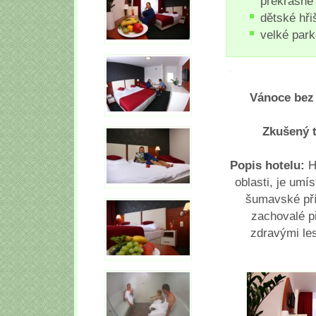
překrásné
dětské hři
velké park
Vánoce bez 
Zkušený t
Popis hotelu:
H
oblasti, je umí
šumavské přír
zachovalé p
zdravými le