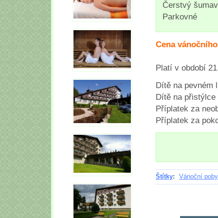
Čerstvý šumav
Parkovné
Cena vánočního
Platí v období 21
Dítě na pevném l
Dítě na přistýlce
Příplatek za ne
Příplatek za pok
Štítky
:
Vánoční poby