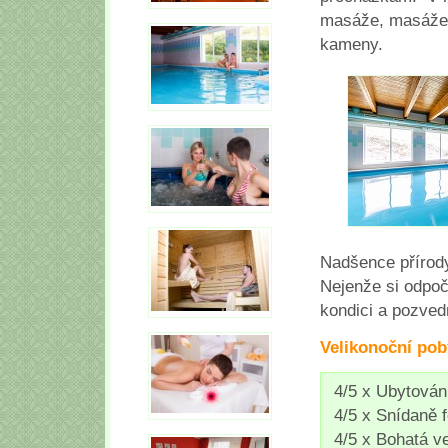
masáže, masáže 
kameny.
Nadšence přírod
Nejenže si odpoč
kondici a pozved
Velikonoční pob
4/5 x Ubytován
4/5 x Snídaně 
4/5 x Bohatá v