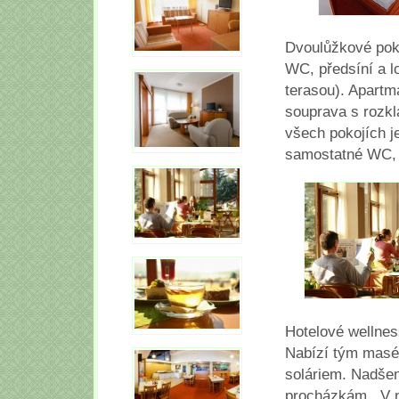
Dvoulůžkové poko
WC, předsíní a l
terasou). Apartm
souprava s rozkl
všech pokojích j
samostatné WC, f
Hotelové wellnes
Nabízí tým masér
soláriem. Nadšen
procházkám. V n