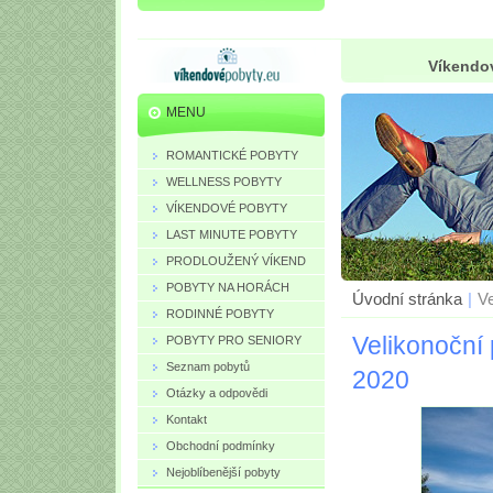
Víkendov
MENU
ROMANTICKÉ POBYTY
WELLNESS POBYTY
VÍKENDOVÉ POBYTY
LAST MINUTE POBYTY
PRODLOUŽENÝ VÍKEND
POBYTY NA HORÁCH
Úvodní stránka
|
Ve
RODINNÉ POBYTY
Velikonoční 
POBYTY PRO SENIORY
Seznam pobytů
2020
Otázky a odpovědi
Kontakt
Obchodní podmínky
Nejoblíbenější pobyty