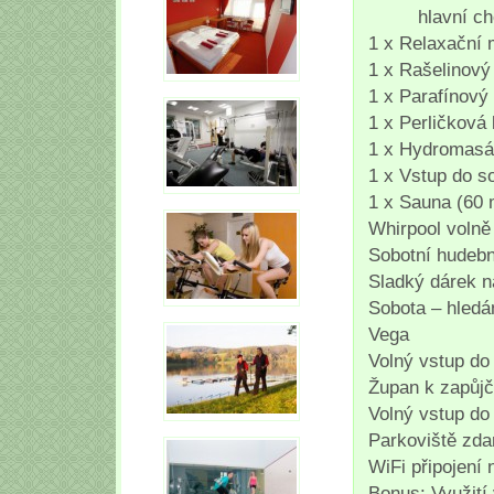
hlavní chod v
1 x Relaxační 
1 x Rašelinový
1 x Parafínový
1 x Perličková 
1 x Hydromasáž 
1 x Vstup do so
1 x Sauna (60 
Whirpool volně 
Sobotní hudebn
Sladký dárek n
Sobota – hledán
Vega
Volný vstup do
Župan k zapůjč
Volný vstup do
Parkoviště zd
WiFi připojení 
Bonus: Využit