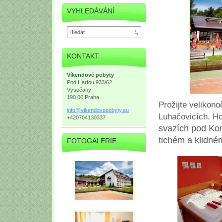
VYHLEDÁVÁNÍ
KONTAKT
Víkendové pobyty
Pod Harfou 933/62
Vysočany
190 00 Praha
Prožijte velikon
info@vik
endovepo
byty.eu
Luhačovicích. Ho
+420704130337
svazích pod Ko
tichém a klidné
FOTOGALERIE: