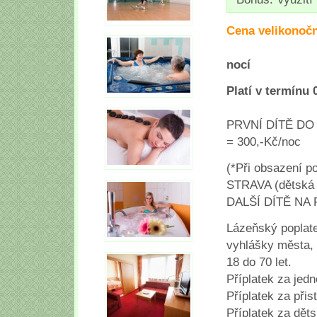
Cena velikonoč
8
nocí
Platí v termínu 
PRVNÍ DÍTĚ DO
= 300,-Kč/noc
(*Při obsazení p
STRAVA (dětská 
DALŠÍ DÍTĚ NA P
Lázeňský poplate
vyhlášky města, 
18 do 70 let.
Příplatek za jed
Příplatek za při
Příplatek za dět