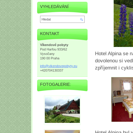
VYHLEDÁVÁNÍ
KONTAKT
Víkendové pobyty
Pod Harfou 933/62
Hotel Alpina se 
Vysočany
190 00 Praha
dovolenou si ved
info@vik
endovepo
byty.eu
zpříjemnit i cyk
+420704130337
FOTOGALERIE:
Hotel Alpina byl