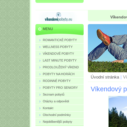
Víkendov
MENU
ROMANTICKÉ POBYTY
WELLNESS POBYTY
VÍKENDOVÉ POBYTY
LAST MINUTE POBYTY
PRODLOUŽENÝ VÍKEND
POBYTY NA HORÁCH
Úvodní stránka
|
Ví
RODINNÉ POBYTY
Víkendový po
POBYTY PRO SENIORY
Seznam pobytů
Otázky a odpovědi
Kontakt
Obchodní podmínky
Nejoblíbenější pobyty