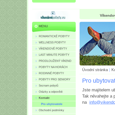
Víkendov
MENU
ROMANTICKÉ POBYTY
WELLNESS POBYTY
VÍKENDOVÉ POBYTY
LAST MINUTE POBYTY
PRODLOUŽENÝ VÍKEND
POBYTY NA HORÁCH
Úvodní stránka
|
K
RODINNÉ POBYTY
Pro ubytova
POBYTY PRO SENIORY
Seznam pobytů
Jste majitelem u
Otázky a odpovědi
Tak névahejte a p
Kontakt
na
info@vikend
Pro ubytovatele
Obchodní podmínky