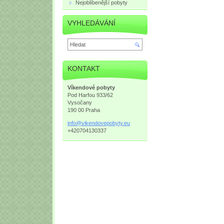
Nejoblíbenější pobyty
VYHLEDÁVÁNÍ
KONTAKT
Víkendové pobyty
Pod Harfou 933/62
Vysočany
190 00 Praha
info@vik
endovepo
byty.eu
+420704130337